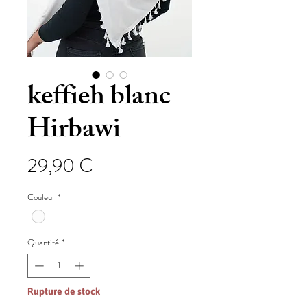
keffieh blanc
Hirbawi
Prix
29,90 €
Couleur
*
Quantité
*
Rupture de stock