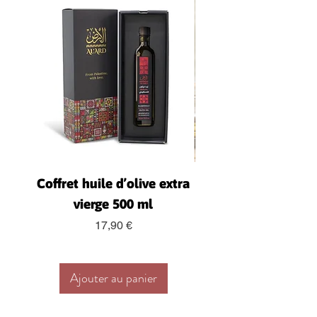
Coffret huile d’olive extra
Coffret – Huile d’Ol
vierge 500 ml
ml, Zaatar, Dukk
Prix
17,90 €
Ajouter au panier