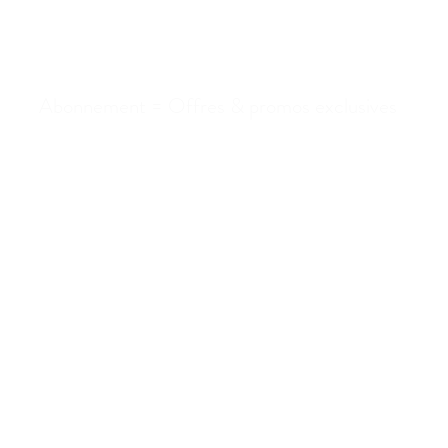
es-vous sur la list
Abonnement = Offres & promos exclusives
re boutique
Politique