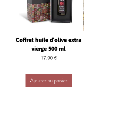
Coffret huile d’olive extra
Coffret – Huile d’Ol
vierge 500 ml
ml, Zaatar, Dukk
Prix
17,90 €
Ajouter au panier
Êtes-vous sur la