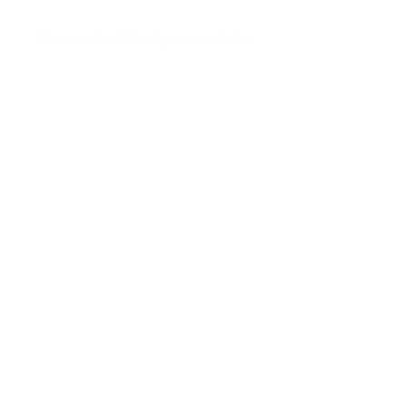
liste ?
Abonnement = Offres & promos exclusives
S'ABONNER
Notre boutique
61 Rue Gabriel Péri,